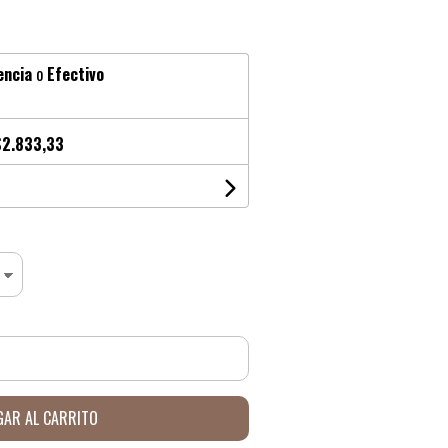
encia
o
Efectivo
$2.833,33
AR AL CARRITO