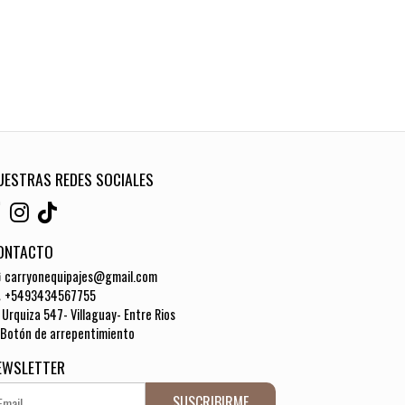
UESTRAS REDES SOCIALES
ONTACTO
carryonequipajes@gmail.com
+5493434567755
Urquiza 547- Villaguay- Entre Rios
Botón de arrepentimiento
EWSLETTER
SUSCRIBIRME