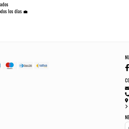
lados
odos los días 💼
N
C
N