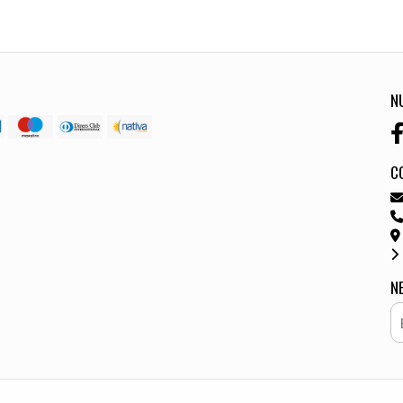
N
C
N