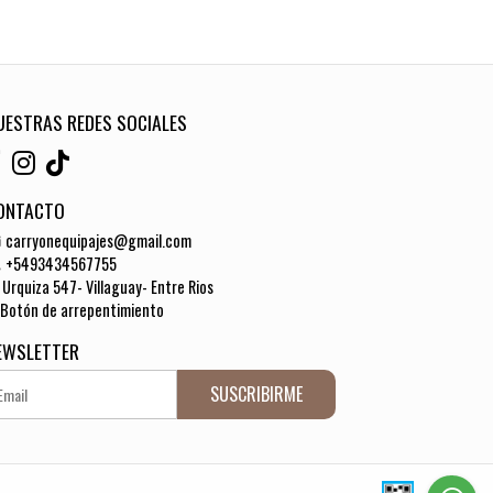
UESTRAS REDES SOCIALES
ONTACTO
carryonequipajes@gmail.com
+5493434567755
Urquiza 547- Villaguay- Entre Rios
Botón de arrepentimiento
EWSLETTER
SUSCRIBIRME